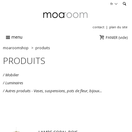
en
fr
contact
plan du site
menu
PANIER
(vide)
moaroomshop
>
produits
PRODUITS
/
Mobilier
/
Luminaires
/
Autres produits - Vases, suspensions, pots de fleur, bijoux...